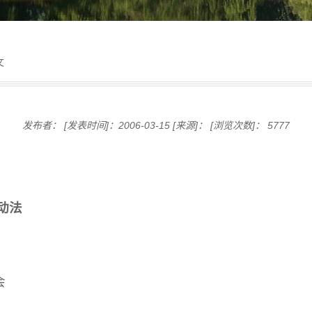
文
发布者：
[发表时间]：2006-03-15
[来源]：
[浏览次数]：
5777
动法
会